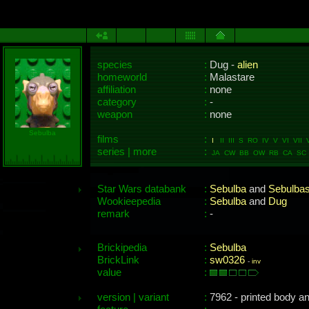
species
:
Dug -
alien
homeworld
:
Malastare
affiliation
:
none
category
:
-
weapon
:
none
Sebulba
films
:
I
II III S RO IV V VI VII V
series | more
:
JA CW BB OW RB CA SC 
Star Wars databank
:
Sebulba
and
Sebulbas
Wookieepedia
:
Sebulba
and
Dug
remark
:
-
Brickipedia
:
Sebulba
BrickLink
:
sw0326
-
inv
value
:
version | variant
:
7962 - printed body a