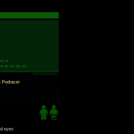
III IX
M BF AS RS EU
 Podracer
nd eyes