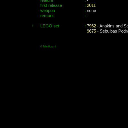
feature
:
-
first release
:
2011
weapon
:
none
remark
:
-
LEGO set
:
7962
- Anakins and S
9675
- Sebulbas Podr
© Minifigs.nl